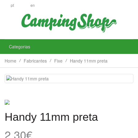
pt
en
Categorias
Home
Fabricantes
Fixe
Handy 11mm preta
Handy 11mm preta
2.30€