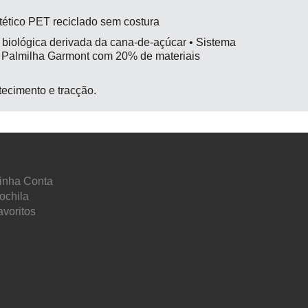
ntético PET reciclado sem costura
biológica derivada da cana-de-açúcar • Sistema
• Palmilha Garmont com 20% de materiais
ecimento e tracção.
inha Conta
ochila
avoritos