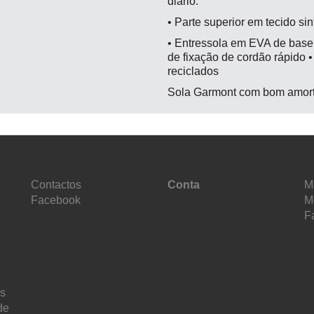
diário.
• Parte superior em tecido si
• Entressola em EVA de base 
de fixação de cordão rápido 
reciclados
Sola Garmont com bom amort
Contactos
Conta
M
Facebook
M
F
es
de