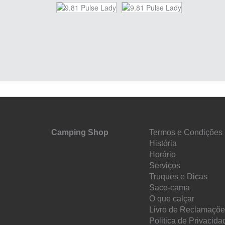
Camping Shop
Termos e Condições
História
Horário
Serviços
Truques e Dicas
Saco-cama
O que calçar
Livro de Reclamaçõ
Politica de Privacida