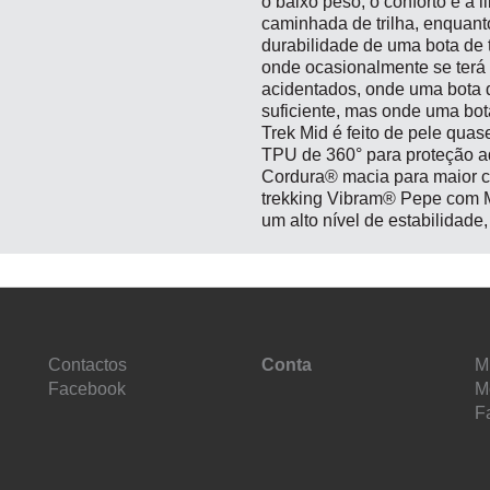
o baixo peso, o conforto e a
caminhada de trilha, enquanto
durabilidade de uma bota de 
onde ocasionalmente se terá 
acidentados, onde uma bota d
suficiente, mas onde uma bot
Trek Mid é feito de pele qua
TPU de 360° para proteção adi
Cordura® macia para maior con
trekking Vibram® Pepe com M
um alto nível de estabilidade
Contactos
Conta
M
Facebook
M
F