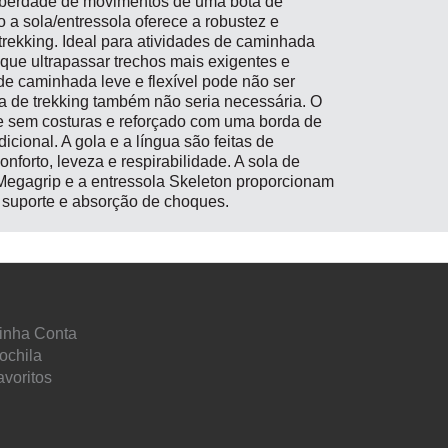
 liberdade de movimentos de uma bota de
 a sola/entressola oferece a robustez e
trekking. Ideal para atividades de caminhada
que ultrapassar trechos mais exigentes e
e caminhada leve e flexível pode não ser
a de trekking também não seria necessária. O
se sem costuras e reforçado com uma borda de
cional. A gola e a língua são feitas de
forto, leveza e respirabilidade. A sola de
egagrip e a entressola Skeleton proporcionam
, suporte e absorção de choques.
inha Conta
ochila
avoritos