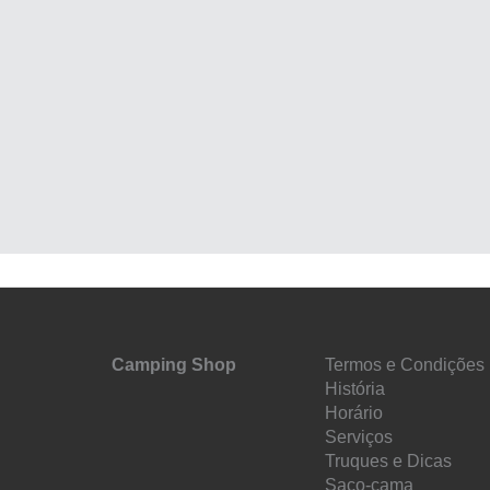
Camping Shop
Termos e Condições
História
Horário
Serviços
Truques e Dicas
Saco-cama