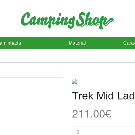
caminhada
Material
Cara
Trek Mid La
211.00€