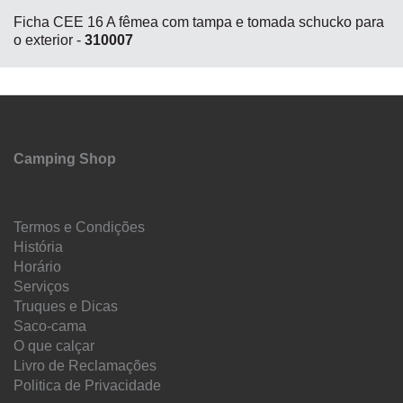
Ficha CEE 16 A fêmea com tampa e tomada schucko para
o exterior -
310007
Camping Shop
Termos e Condições
História
Horário
Serviços
Truques e Dicas
Saco-cama
O que calçar
Livro de Reclamações
Politica de Privacidade