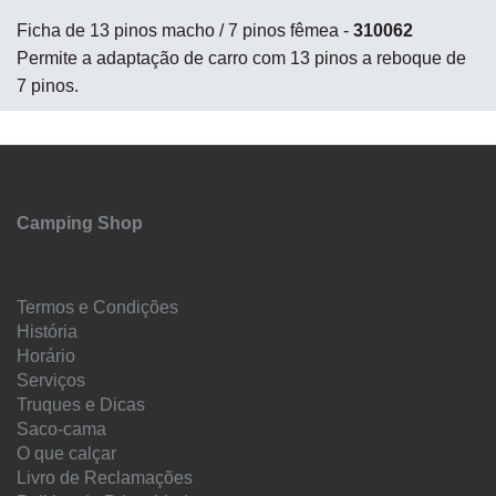
Ficha de 13 pinos macho / 7 pinos fêmea -
310062
Permite a adaptação de carro com 13 pinos a reboque de
7 pinos.
Camping Shop
Termos e Condições
História
Horário
Serviços
Truques e Dicas
Saco-cama
O que calçar
Livro de Reclamações