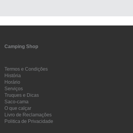
Camping Shop
Termos e Condições
História
Horário
Serviços
Truques e Dicas
Saco-cama
O que calçar
Livro de Reclamações
Politica de Privacidade