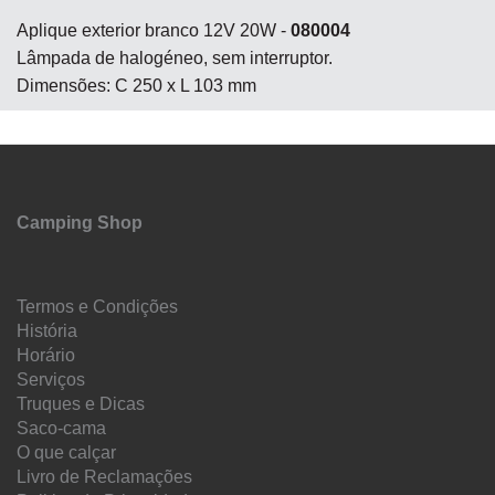
Aplique exterior branco 12V 20W -
080004
Lâmpada de halogéneo, sem interruptor.
Dimensões: C 250 x L 103 mm
Camping Shop
Termos e Condições
História
Horário
Serviços
Truques e Dicas
Saco-cama
O que calçar
Livro de Reclamações