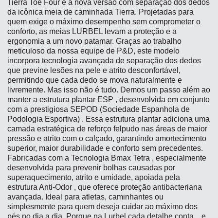
Tierra Toe Four é a nova versão com separação dos dedos
da icônica meia de caminhada Tierra. Projetadas para
quem exige o máximo desempenho sem comprometer o
conforto, as meias LURBEL levam a proteção e a
ergonomia a um novo patamar. Graças ao trabalho
meticuloso da nossa equipe de P&D, este modelo
incorpora tecnologia avançada de separação dos dedos
que previne lesões na pele e atrito desconfortável,
permitindo que cada dedo se mova naturalmente e
livremente. Mas isso não é tudo. Demos um passo além ao
manter a estrutura plantar ESP , desenvolvida em conjunto
com a prestigiosa SEPOD (Sociedade Espanhola de
Podologia Esportiva) . Essa estrutura plantar adiciona uma
camada estratégica de reforço felpudo nas áreas de maior
pressão e atrito com o calçado, garantindo amortecimento
superior, maior durabilidade e conforto sem precedentes.
Fabricadas com a Tecnologia Bmax Tetra , especialmente
desenvolvida para prevenir bolhas causadas por
superaquecimento, atrito e umidade, apoiada pela
estrutura Anti-Odor , que oferece proteção antibacteriana
avançada. Ideal para atletas, caminhantes ou
simplesmente para quem deseja cuidar ao máximo dos
pés no dia a dia. Porque na Lurbel cada detalhe conta... e