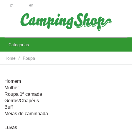
pt
en
Categorias
Home
Roupa
Homem
Mulher
Roupa 1ª camada
Gorros/Chapéus
Buff
Meias de caminhada
Luvas