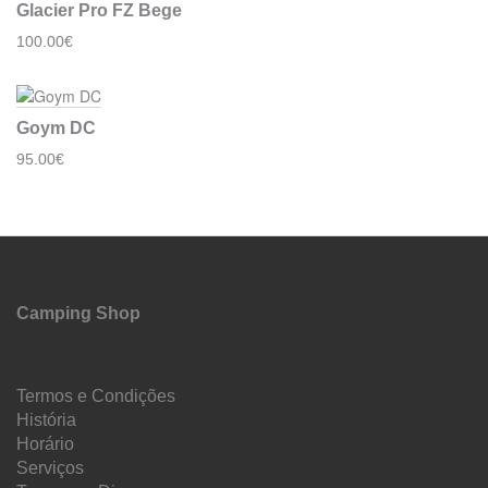
Glacier Pro FZ Bege
100.00€
Goym DC
95.00€
Camping Shop
Termos e Condições
História
Horário
Serviços