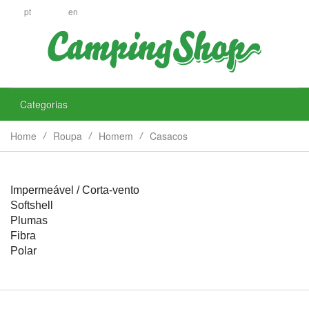
pt
en
Categorias
Home
Roupa
Homem
Casacos
Impermeável / Corta-vento
Softshell
Plumas
Fibra
Polar