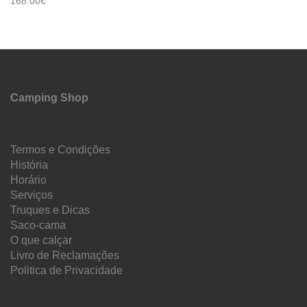
168.00€
Camping Shop
Termos e Condições
História
Horário
Serviços
Truques e Dicas
Saco-cama
O que calçar
Livro de Reclamações
Politica de Privacidade