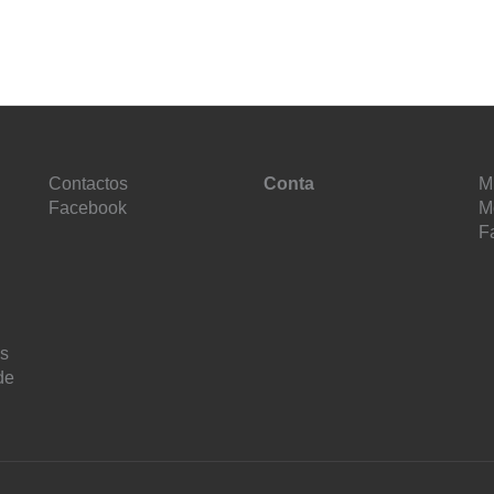
Contactos
Conta
M
Facebook
M
F
es
de