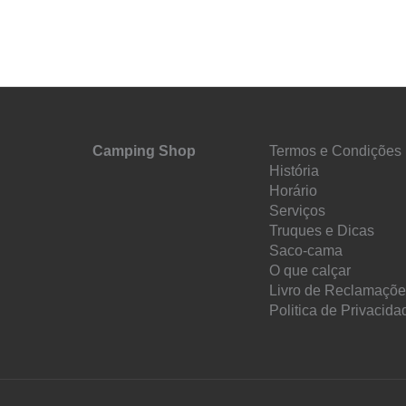
Camping Shop
Termos e Condições
História
Horário
Serviços
Truques e Dicas
Saco-cama
O que calçar
Livro de Reclamaçõ
Politica de Privacida