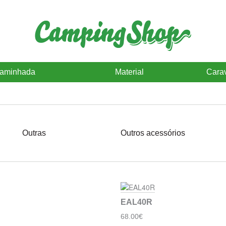
caminhada
Material
Cara
Outras
Outros acessórios
EAL40R
68.00€