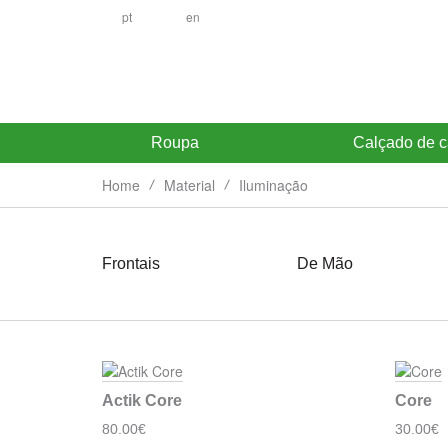
pt
en
Roupa
Calçado de 
Home
Material
Iluminação
Frontais
De Mão
Actik Core
Core
80.00€
30.00€